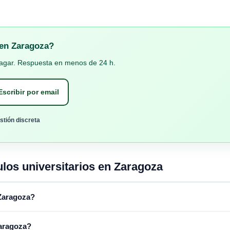
o en Zaragoza?
pagar. Respuesta en menos de 24 h.
scribir por email
tión discreta
ulos universitarios en Zaragoza
 Zaragoza?
Zaragoza?