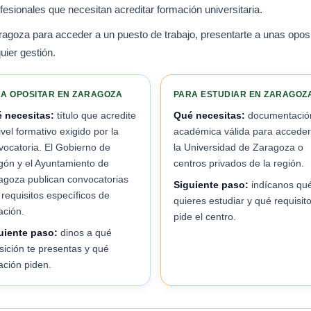
esionales que necesitan acreditar formación universitaria.
aragoza para acceder a un puesto de trabajo, presentarte a unas oposi
uier gestión.
A OPOSITAR EN ZARAGOZA
PARA ESTUDIAR EN ZARAGOZ
 necesitas:
título que acredite
Qué necesitas:
documentació
ivel formativo exigido por la
académica válida para acceder
vocatoria. El Gobierno de
la Universidad de Zaragoza o
gón y el Ayuntamiento de
centros privados de la región.
agoza publican convocatorias
Siguiente paso:
indícanos qu
 requisitos específicos de
quieres estudiar y qué requisit
lación.
pide el centro.
uiente paso:
dinos a qué
sición te presentas y qué
lación piden.