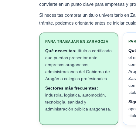
convierte en un punto clave para empresas y prof
Si necesitas comprar un titulo universitario en Z
trámite, podemos orientarte antes de iniciar cualq
PAR
PARA TRABAJAR EN ZARAGOZA
Qué
Qué necesitas:
título o certificado
el n
que puedas presentar ante
con
empresas aragonesas,
Ara
administraciones del Gobierno de
Zar
Aragón o colegios profesionales.
con
Sectores más frecuentes:
titu
industria, logística, automoción,
Sig
tecnología, sanidad y
opo
administración pública aragonesa.
titu