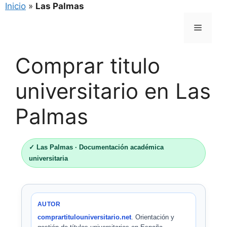
Inicio
»
Las Palmas
Saltar
Menú
al
contenido
Comprar titulo
universitario en Las
Palmas
✓ Las Palmas · Documentación académica
universitaria
AUTOR
comprartitulouniversitario.net
. Orientación y