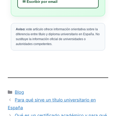
✉ Escribir por email
Aviso:
este artículo ofrece información orientativa sobre la
diferencia entre título y diploma universitario en España. No
sustituye la información oficial de universidades o
autoridades competentes.
Categorías
Blog
Para qué sirve un título universitario en
España
Qué es un certificado académico y para qué