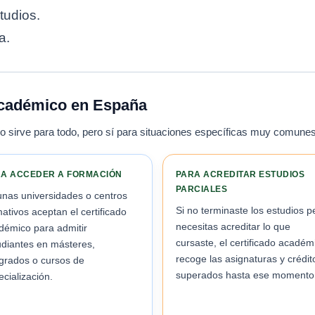
tudios.
a.
 académico en España
No sirve para todo, pero sí para situaciones específicas muy comunes
A ACCEDER A FORMACIÓN
PARA ACREDITAR ESTUDIOS
PARCIALES
unas universidades o centros
Si no terminaste los estudios p
ativos aceptan el certificado
necesitas acreditar lo que
démico para admitir
cursaste, el certificado académ
udiantes en másteres,
recoge las asignaturas y crédit
grados o cursos de
superados hasta ese momento
cialización.