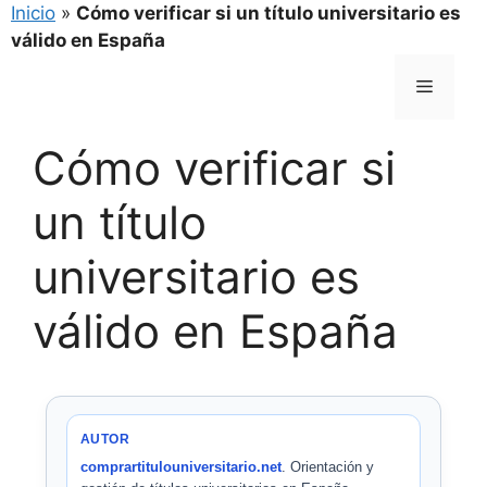
Inicio
»
Cómo verificar si un título universitario es
válido en España
Saltar
Menú
al
contenido
Cómo verificar si
un título
universitario es
válido en España
AUTOR
comprartitulouniversitario.net
. Orientación y