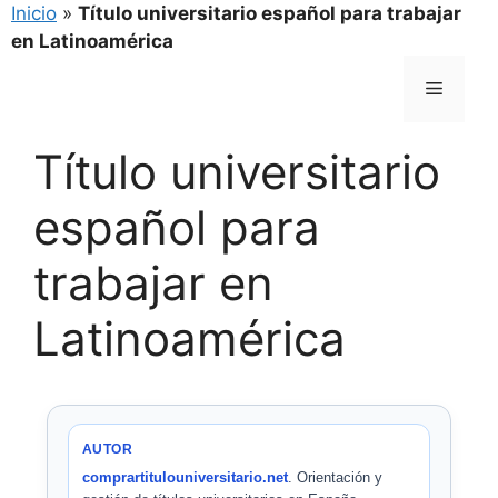
Inicio
»
Título universitario español para trabajar
en Latinoamérica
Saltar
Menú
al
contenido
Título universitario
español para
trabajar en
Latinoamérica
AUTOR
comprartitulouniversitario.net
. Orientación y